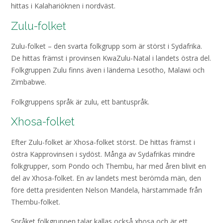
hittas i Kalahariöknen i nordväst.
Zulu-folket
Zulu-folket – den svarta folkgrupp som är störst i Sydafrika.
De hittas främst i provinsen KwaZulu-Natal i landets östra del.
Folkgruppen Zulu finns även i länderna Lesotho, Malawi och
Zimbabwe.
Folkgruppens språk är zulu, ett bantuspråk.
Xhosa-folket
Efter Zulu-folket är Xhosa-folket störst. De hittas främst i
östra Kapprovinsen i sydöst. Många av Sydafrikas mindre
folkgrupper, som Pondo och Thembu, har med åren blivit en
del av Xhosa-folket. En av landets mest berömda män, den
före detta presidenten Nelson Mandela, härstammade från
Thembu-folket.
Språket folkgruppen talar kallas också xhosa och är ett