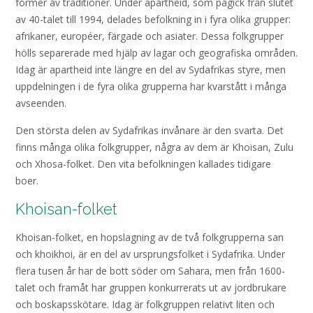
former av traditioner. Under apartheid, som pågick från slutet
av 40-talet till 1994, delades befolkning in i fyra olika grupper:
afrikaner, européer, färgade och asiater. Dessa folkgrupper
hölls separerade med hjälp av lagar och geografiska områden.
Idag är apartheid inte längre en del av Sydafrikas styre, men
uppdelningen i de fyra olika grupperna har kvarstått i många
avseenden.
Den största delen av Sydafrikas invånare är den svarta. Det
finns många olika folkgrupper, några av dem är Khoisan, Zulu
och Xhosa-folket. Den vita befolkningen kallades tidigare
boer.
Khoisan-folket
Khoisan-folket, en hopslagning av de två folkgrupperna san
och khoikhoi, är en del av ursprungsfolket i Sydafrika. Under
flera tusen år har de bott söder om Sahara, men från 1600-
talet och framåt har gruppen konkurrerats ut av jordbrukare
och boskapsskötare. Idag är folkgruppen relativt liten och