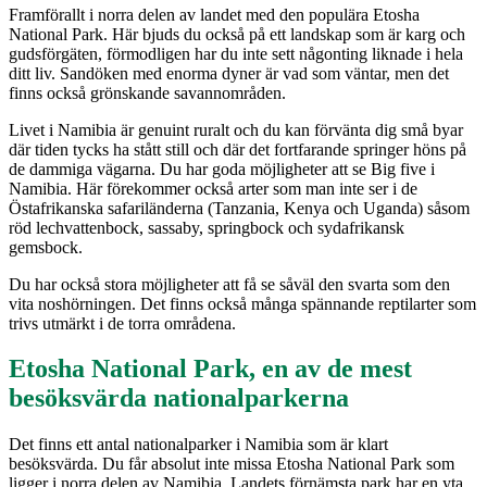
Framförallt i norra delen av landet med den populära Etosha
National Park. Här bjuds du också på ett landskap som är karg och
gudsförgäten, förmodligen har du inte sett någonting liknade i hela
ditt liv. Sandöken med enorma dyner är vad som väntar, men det
finns också grönskande savannområden.
Livet i Namibia är genuint ruralt och du kan förvänta dig små byar
där tiden tycks ha stått still och där det fortfarande springer höns på
de dammiga vägarna. Du har goda möjligheter att se Big five i
Namibia. Här förekommer också arter som man inte ser i de
Östafrikanska safariländerna (Tanzania, Kenya och Uganda) såsom
röd lechvattenbock, sassaby, springbock och sydafrikansk
gemsbock.
Du har också stora möjligheter att få se såväl den svarta som den
vita noshörningen. Det finns också många spännande reptilarter som
trivs utmärkt i de torra områdena.
Etosha National Park, en av de mest
besöksvärda nationalparkerna
Det finns ett antal nationalparker i Namibia som är klart
besöksvärda. Du får absolut inte missa Etosha National Park som
ligger i norra delen av Namibia. Landets förnämsta park har en yta