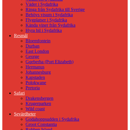
Väder i Sydafrika
Ringa från Sydafrika till Sverige
Behövs visum i Sydafrika
Flygplatser i Sydafrika
Kända viner från Sydafrika
Hyra bil i Sydafrika
Resmål
Bloemfontein
Durban
East London
George
Gqeberha (Port Elizabeth)
Hermanus
Johannesburg
Kapstaden
Polokwane
Pretoria
Safari
Drakensbergen
Krugerparken
Wild coast
Sevärdheter
Godahoppsudden i Sydafrika
Groot Constantia
Robben Island