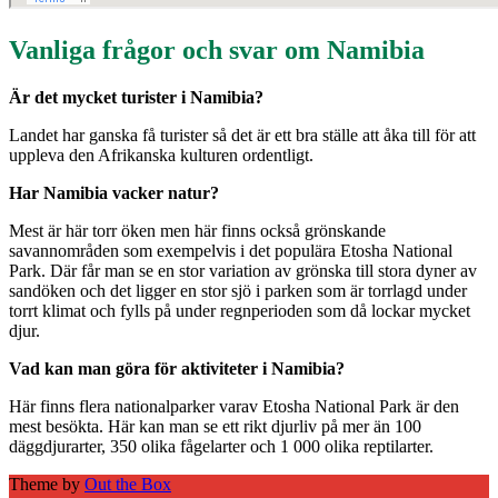
Vanliga frågor och svar om Namibia
Är det mycket turister i Namibia?
Landet har ganska få turister så det är ett bra ställe att åka till för att
uppleva den Afrikanska kulturen ordentligt.
Har Namibia vacker natur?
Mest är här torr öken men här finns också grönskande
savannområden som exempelvis i det populära Etosha National
Park. Där får man se en stor variation av grönska till stora dyner av
sandöken och det ligger en stor sjö i parken som är torrlagd under
torrt klimat och fylls på under regnperioden som då lockar mycket
djur.
Vad kan man göra för aktiviteter i Namibia?
Här finns flera nationalparker varav Etosha National Park är den
mest besökta. Här kan man se ett rikt djurliv på mer än 100
däggdjurarter, 350 olika fågelarter och 1 000 olika reptilarter.
Theme by
Out the Box