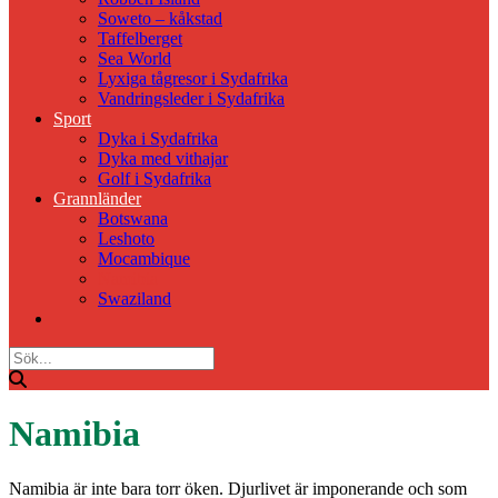
Soweto – kåkstad
Taffelberget
Sea World
Lyxiga tågresor i Sydafrika
Vandringsleder i Sydafrika
Sport
Dyka i Sydafrika
Dyka med vithajar
Golf i Sydafrika
Grannländer
Botswana
Leshoto
Mocambique
Namibia
Swaziland
Namibia
Namibia är inte bara torr öken. Djurlivet är imponerande och som