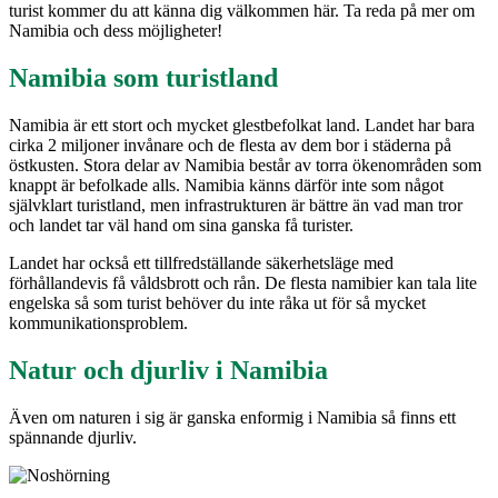
turist kommer du att känna dig välkommen här. Ta reda på mer om
Namibia och dess möjligheter!
Namibia som turistland
Namibia är ett stort och mycket glestbefolkat land. Landet har bara
cirka 2 miljoner invånare och de flesta av dem bor i städerna på
östkusten. Stora delar av Namibia består av torra ökenområden som
knappt är befolkade alls. Namibia känns därför inte som något
självklart turistland, men infrastrukturen är bättre än vad man tror
och landet tar väl hand om sina ganska få turister.
Landet har också ett tillfredställande säkerhetsläge med
förhållandevis få våldsbrott och rån. De flesta namibier kan tala lite
engelska så som turist behöver du inte råka ut för så mycket
kommunikationsproblem.
Natur och djurliv i Namibia
Även om naturen i sig är ganska enformig i Namibia så finns ett
spännande djurliv.