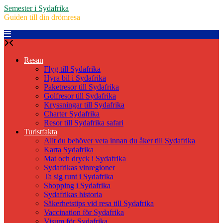
Skip
Semester i Sydafrika
to
Guiden till din drömresa
content
Resan
Flyg till Sydafrika
Hyra bil i Sydafrika
Paketresor till Sydafrika
Golfresor till Sydafrika
Kryssningar till Sydafrika
Charter Sydafrika
Resor till Sydafrika safari
Turistfakta
Allt du behöver veta innan du åker till Sydafrika
Karta Sydafrika
Mat och dryck i Sydafrika
Sydafrikas vinregioner
Ta sig runt i Sydafrika
Shopping i Sydafrika
Sydafrikas historia
Säkerhetstips vid resa till Sydafrika
Vaccination för Sydafrika
Visum för Sydafrika