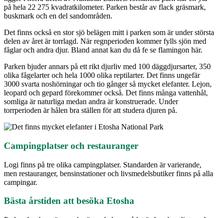
på hela 22 275 kvadratkilometer. Parken består av flack gräsmark,
buskmark och en del sandområden.
Det finns också en stor sjö belägen mitt i parken som är under största
delen av året är torrlagd. När regnperioden kommer fylls sjön med
fåglar och andra djur. Bland annat kan du då fe se flamingon här.
Parken bjuder annars på ett rikt djurliv med 100 däggdjursarter, 350
olika fågelarter och hela 1000 olika reptilarter. Det finns ungefär
3000 svarta noshörningar och tio gånger så mycket elefanter. Lejon,
leopard och gepard förekommer också. Det finns många vattenhål,
somliga är naturliga medan andra är konstruerade. Under
torrperioden är hålen bra ställen för att studera djuren på.
Campingplatser och restauranger
Logi finns på tre olika campingplatser. Standarden är varierande,
men restauranger, bensinstationer och livsmedelsbutiker finns på alla
campingar.
Bästa årstiden att besöka Etosha