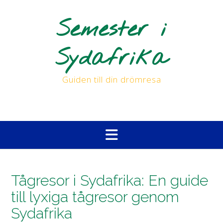
Skip
to
Semester i
content
Sydafrika
Guiden till din drömresa
Tågresor i Sydafrika: En guide
till lyxiga tågresor genom
Sydafrika