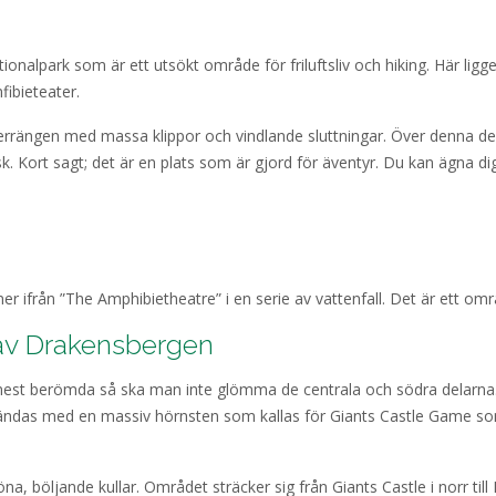
tionalpark som är ett utsökt område för friluftsliv och hiking. Här l
fibieteater.
rängen med massa klippor och vindlande sluttningar. Över denna del 
k. Kort sagt; det är en plats som är gjord för äventyr. Du kan ägna d
r ifrån ”The Amphibietheatre” i en serie av vattenfall. Det är ett omr
 av Drakensbergen
st berömda så ska man inte glömma de centrala och södra delarna. 
ndas med en massiv hörnsten som kallas för Giants Castle Game som li
na, böljande kullar. Området sträcker sig från Giants Castle i norr till