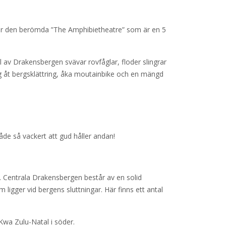
igger den berömda ”The Amphibietheatre” som är en 5
av Drakensbergen svävar rovfåglar, floder slingrar
ig åt bergsklättring, åka moutainbike och en mängd
åde så vackert att gud håller andan!
Centrala Drakensbergen består av en solid
gger vid bergens sluttningar. Här finns ett antal
 Kwa Zulu-Natal i söder.