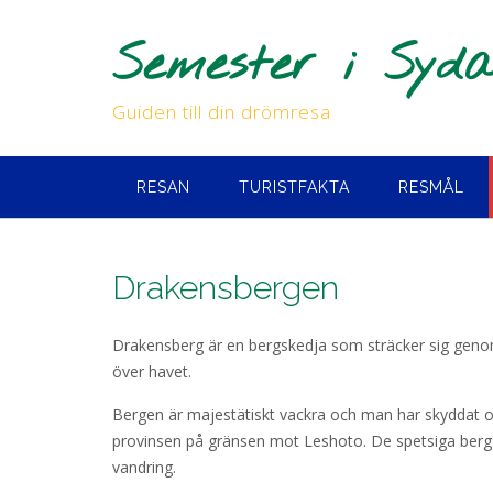
Skip
to
Semester i Syd
content
Guiden till din drömresa
RESAN
TURISTFAKTA
RESMÅL
Drakensbergen
Drakensberg är en bergskedja som sträcker sig genom 
över havet.
Bergen är majestätiskt vackra och man har skyddat o
provinsen på gränsen mot Leshoto. De spetsiga bergst
vandring.