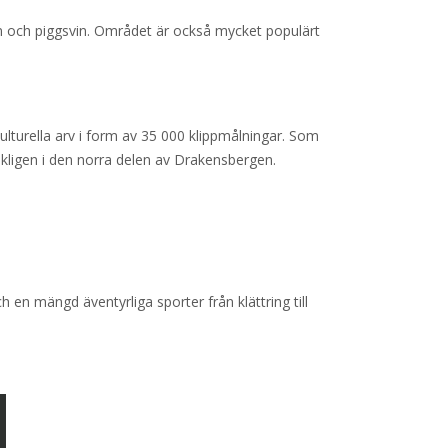
an och piggsvin. Området är också mycket populärt
turella arv i form av 35 000 klippmålningar. Som
kligen i den norra delen av Drakensbergen.
ch en mängd äventyrliga sporter från klättring till