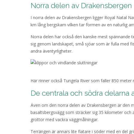
Norra delen av Drakensbergen
I norra delen av Drakensbergen ligger Royal Natal Na
km lång bergskam vilken tar formen av en naturlig am
Norra delen har också den kanske mest spännande ter
sig genom landskapet, små sjöar som är fulla med fis
andra äventyrligheter.
Här rinner också Tungela River som faller 850 meter ne
De centrala och södra delarna
Även om den norra delen av Drakensbergen är den me
basaltsbergsvägg som sträcker sig 35 kilometer och ä
grottor med vackra väggmålningar.
Terrängen är annars lite flatare i söder med en del grö