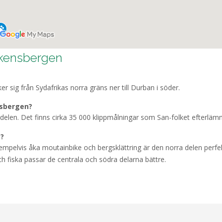
akensbergen
r sig från Sydafrikas norra gräns ner till Durban i söder.
nsbergen?
delen. Det finns cirka 35 000 klippmålningar som San-folket efterlämna
a?
exempelvis åka moutainbike och bergsklättring är den norra delen perfe
och fiska passar de centrala och södra delarna bättre.