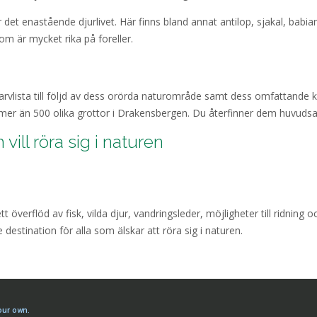
t enastående djurlivet. Här finns bland annat antilop, sjakal, babi
om är mycket rika på foreller.
lista till följd av dess orörda naturområde samt dess omfattande kul
 mer än 500 olika grottor i Drakensbergen. Du återfinner dem huvudsa
ll röra sig i naturen
 överflöd av fisk, vilda djur, vandringsleder, möjligheter till ridning o
destination för alla som älskar att röra sig i naturen.