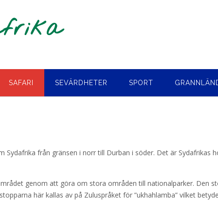
afrika
SAFARI
SEVÄRDHETER
SPORT
GRANNLÄN
Sydafrika från gränsen i norr till Durban i söder. Det är Sydafrikas 
mrådet genom att göra om stora områden till nationalparker. Den stö
opparna här kallas av på Zuluspråket för ”ukhahlamba” vilket betyde