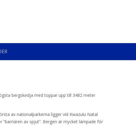
DER
högsta bergskedja med toppar upp till 3482 meter
rsta av nationalparkerna ligger vid Kwazulu Natal
r ”barriären av spjut”. Bergen är mycket lämpade för