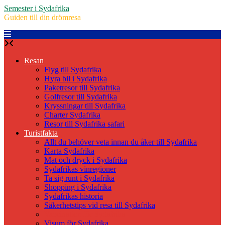
Skip
Semester i Sydafrika
to
Guiden till din drömresa
content
Resan
Flyg till Sydafrika
Hyra bil i Sydafrika
Paketresor till Sydafrika
Golfresor till Sydafrika
Kryssningar till Sydafrika
Charter Sydafrika
Resor till Sydafrika safari
Turistfakta
Allt du behöver veta innan du åker till Sydafrika
Karta Sydafrika
Mat och dryck i Sydafrika
Sydafrikas vinregioner
Ta sig runt i Sydafrika
Shopping i Sydafrika
Sydafrikas historia
Säkerhetstips vid resa till Sydafrika
Vaccination för Sydafrika
Visum för Sydafrika