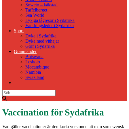
Soweto – kåkstad
Taffelberget
Sea World
Lyxiga tågresor i Sydafrika
Vandringsleder i Sydafrika
Sport
Dyka i Sydafrika
Dyka med vithajar
Golf i Sydafrika
Grannländer
Botswana
Leshoto
Mocambique
Namibia
Swaziland
Vaccination för Sydafrika
Vad gäller vaccinationer är den korta versionen att man som svensk