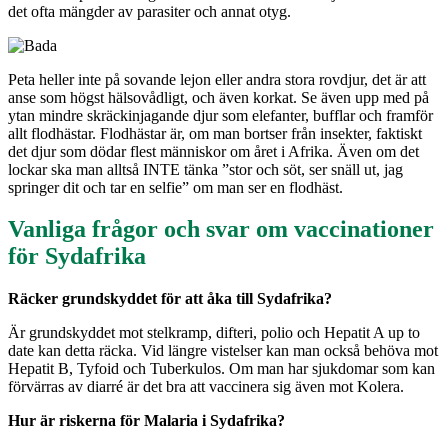
det ofta mängder av parasiter och annat otyg.
Peta heller inte på sovande lejon eller andra stora rovdjur, det är att
anse som högst hälsovådligt, och även korkat. Se även upp med på
ytan mindre skräckinjagande djur som elefanter, bufflar och framför
allt flodhästar. Flodhästar är, om man bortser från insekter, faktiskt
det djur som dödar flest människor om året i Afrika. Även om det
lockar ska man alltså INTE tänka ”stor och söt, ser snäll ut, jag
springer dit och tar en selfie” om man ser en flodhäst.
Vanliga frågor och svar om vaccinationer
för Sydafrika
Räcker grundskyddet för att åka till Sydafrika?
Är grundskyddet mot stelkramp, difteri, polio och Hepatit A up to
date kan detta räcka. Vid längre vistelser kan man också behöva mot
Hepatit B, Tyfoid och Tuberkulos. Om man har sjukdomar som kan
förvärras av diarré är det bra att vaccinera sig även mot Kolera.
Hur är riskerna för Malaria i Sydafrika?