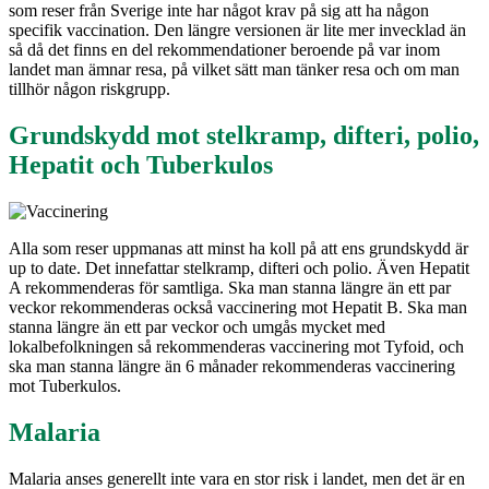
som reser från Sverige inte har något krav på sig att ha någon
specifik vaccination. Den längre versionen är lite mer invecklad än
så då det finns en del rekommendationer beroende på var inom
landet man ämnar resa, på vilket sätt man tänker resa och om man
tillhör någon riskgrupp.
Grundskydd mot stelkramp, difteri, polio,
Hepatit och Tuberkulos
Alla som reser uppmanas att minst ha koll på att ens grundskydd är
up to date. Det innefattar stelkramp, difteri och polio. Även Hepatit
A rekommenderas för samtliga. Ska man stanna längre än ett par
veckor rekommenderas också vaccinering mot Hepatit B. Ska man
stanna längre än ett par veckor och umgås mycket med
lokalbefolkningen så rekommenderas vaccinering mot Tyfoid, och
ska man stanna längre än 6 månader rekommenderas vaccinering
mot Tuberkulos.
Malaria
Malaria anses generellt inte vara en stor risk i landet, men det är en