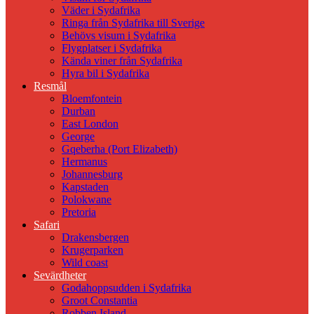
Väder i Sydafrika
Ringa från Sydafrika till Sverige
Behövs visum i Sydafrika
Flygplatser i Sydafrika
Kända viner från Sydafrika
Hyra bil i Sydafrika
Resmål
Bloemfontein
Durban
East London
George
Gqeberha (Port Elizabeth)
Hermanus
Johannesburg
Kapstaden
Polokwane
Pretoria
Safari
Drakensbergen
Krugerparken
Wild coast
Sevärdheter
Godahoppsudden i Sydafrika
Groot Constantia
Robben Island