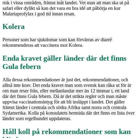
risk i vissa områden, främst inåt landet. Vet man att man ska ut på
safari eller dylikt så kan det vara en bra idé att påbörja en kur
Malariaprofylax i god tid innan resan.
Kolera
Personer som har sjukdomar som kan förvärras av diarré
rekommenderas att vaccinera mot Kolera.
Enda kravet gäller länder där det finns
Gula febern
Alla dessa rekommendationer är just det, rekommendationer, och
alltså inte krav. Det enda kravet man som svensk kan råka ut för är
om man reser från, eller mellanlandar mer än 12 timmar i, ett land
där det finns Gula febern. Då är det strikta regler och man måste
uppvisa vaccinationsintyg för att bli insläppt i landet. Det gäller
främst länder i centrala och södra Afrika samt norra och centrala
Sydamerika. Kolla på konsulatets hemsida där det finns en lista över
länder som regelbundet uppdateras.
Håll koll på rekommendationer som kan