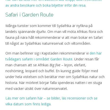
av andra besökare och boka biljetter inför din resa
.
Safari i Garden Route
Många turister som kommer till Sydafrika är nyfikna på
landets spännande djurliv. Om man vill möta Afrikas flora och
fauna på nära håll rekommenderar vi att man bokar en Safari
till något av Sydafrikas naturreservat och viltområden.
Om man befinner sig i Kapstaden rekommenderar vi
den här
tvådagars safarin i området Garden Route
. Under resan får
man chansen att se Afrikas
Big five
– lejon, elefant,
noshörning, leopard och buffel. En kunnig guide följer med
under hela vistelsen och berättar mer om Sydafrikas natur och
historia. När mörkret börjar falla spenderas natten i en stuga
med vacker utsikt över naturreservatet.
Läs mer om safarin här – se bilder, läs recensioner och se
vilka datum som finns lediga
.