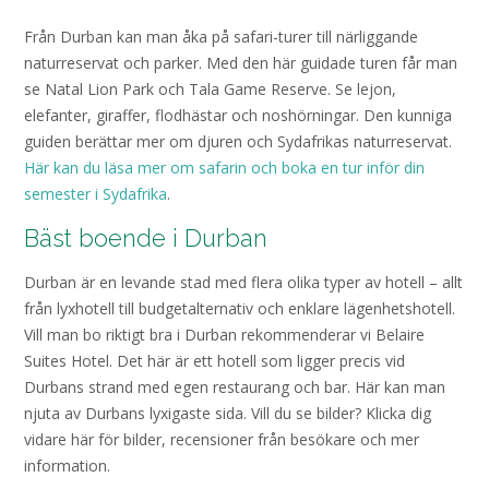
Från Durban kan man åka på safari-turer till närliggande
naturreservat och parker. Med den här guidade turen får man
se Natal Lion Park och Tala Game Reserve. Se lejon,
elefanter, giraffer, flodhästar och noshörningar. Den kunniga
guiden berättar mer om djuren och Sydafrikas naturreservat.
Här kan du läsa mer om safarin och boka en tur inför din
semester i Sydafrika
.
Bäst boende i Durban
Durban är en levande stad med flera olika typer av hotell – allt
från lyxhotell till budgetalternativ och enklare lägenhetshotell.
Vill man bo riktigt bra i Durban rekommenderar vi Belaire
Suites Hotel. Det här är ett hotell som ligger precis vid
Durbans strand med egen restaurang och bar. Här kan man
njuta av Durbans lyxigaste sida. Vill du se bilder? Klicka dig
vidare här för bilder, recensioner från besökare och mer
information.