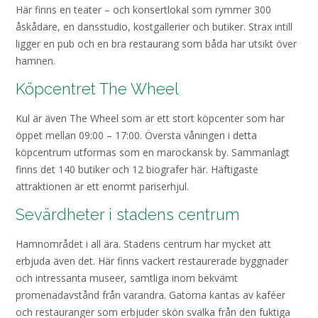
Här finns en teater – och konsertlokal som rymmer 300
åskådare, en dansstudio, kostgallerier och butiker. Strax intill
ligger en pub och en bra restaurang som båda har utsikt över
hamnen.
Köpcentret The Wheel
Kul är även The Wheel som är ett stort köpcenter som har
öppet mellan 09:00 – 17:00. Översta våningen i detta
köpcentrum utformas som en marockansk by. Sammanlagt
finns det 140 butiker och 12 biografer här. Häftigaste
attraktionen är ett enormt pariserhjul.
Sevärdheter i stadens centrum
Hamnområdet i all ära. Stadens centrum har mycket att
erbjuda även det. Här finns vackert restaurerade byggnader
och intressanta museer, samtliga inom bekvämt
promenadavstånd från varandra. Gatorna kantas av kaféer
och restauranger som erbjuder skön svalka från den fuktiga