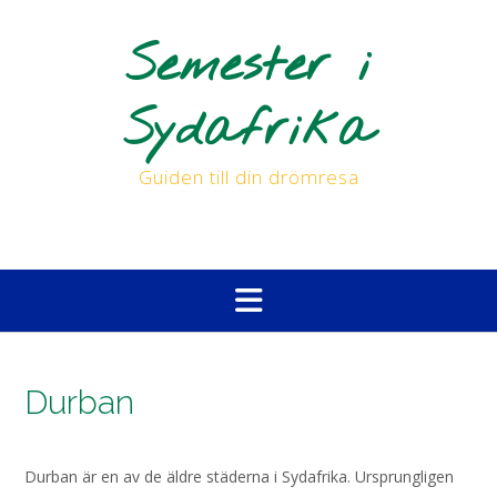
Skip
to
Semester i
content
Sydafrika
Guiden till din drömresa
Durban
Durban är en av de äldre städerna i Sydafrika. Ursprungligen